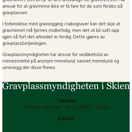
ansvar for at gravminne ikke er til fare for de som ferdes på
gravplassen.
I forbindelse med gravlegging i nabograver kan det skje at
gravminnet må fjernes midlertidig, men det vil bli satt opp
igjen så fort det arbeidet er ferdig. Dette gjøres av
gravplassbetjeningen.
Gravplassmyndigheten har ansvar for vedlikehold av
minnesmerke på anonym minnelund, navnet minnelund og
urnevegg der disse finnes.
Telefon
35 58 11 80 (man - fre kl. 09.00 - 15.00)
E-post
kirkevergen@skien.kommune.no