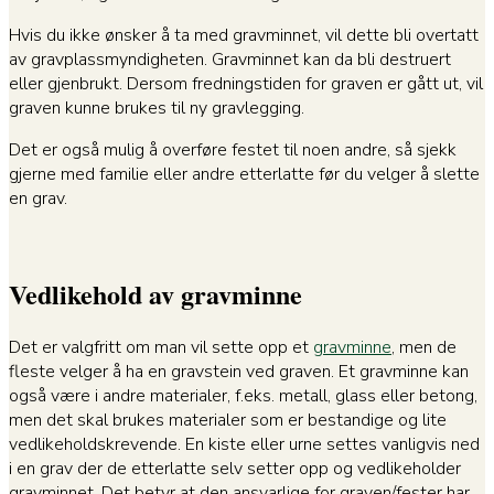
Hvis du ikke ønsker å ta med gravminnet, vil dette bli overtatt
av gravplassmyndigheten. Gravminnet kan da bli destruert
eller gjenbrukt. Dersom fredningstiden for graven er gått ut, vil
graven kunne brukes til ny gravlegging.
Det er også mulig å overføre festet til noen andre, så sjekk
gjerne med familie eller andre etterlatte før du velger å slette
en grav.
Vedlikehold av gravminne
Det er valgfritt om man vil sette opp et
gravminne
, men de
fleste velger å ha en gravstein ved graven. Et gravminne kan
også være i andre materialer, f.eks. metall, glass eller betong,
men det skal brukes materialer som er bestandige og lite
vedlikeholdskrevende. En kiste eller urne settes vanligvis ned
i en grav der de etterlatte selv setter opp og vedlikeholder
gravminnet. Det betyr at den ansvarlige for graven/fester har