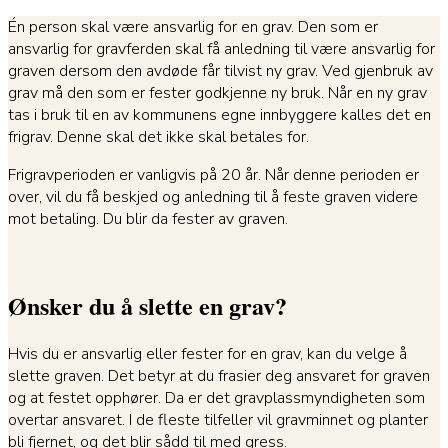
Én person skal være ansvarlig for en grav. Den som er
ansvarlig for gravferden skal få anledning til være ansvarlig for
graven dersom den avdøde får tilvist ny grav. Ved gjenbruk av
grav må den som er fester godkjenne ny bruk. Når en ny grav
tas i bruk til en av kommunens egne innbyggere kalles det en
frigrav. Denne skal det ikke skal betales for.
Frigravperioden er vanligvis på 20 år. Når denne perioden er
over, vil du få beskjed og anledning til å feste graven videre
mot betaling. Du blir da fester av graven.
Ønsker du å slette en grav?
Hvis du er ansvarlig eller fester for en grav, kan du velge å
slette graven. Det betyr at du frasier deg ansvaret for graven
og at festet opphører. Da er det gravplassmyndigheten som
overtar ansvaret. I de fleste tilfeller vil gravminnet og planter
bli fjernet, og det blir sådd til med gress.