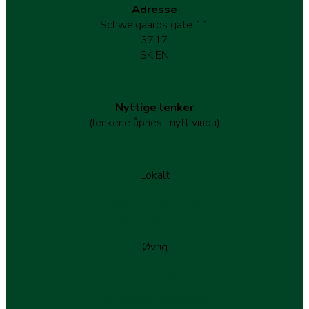
Adresse
Schweigaards gate 11
3717
SKIEN
Se kart
Nyttige lenker
(lenkene åpnes i nytt vindu)
Lokalt
Gamle Gjerpen interaktiv bygdebok
Grenland Ættehistorielag
Skien kommune
Øvrig
Søk etter grav
Minnesider for avdøde