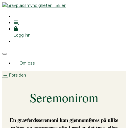
Logg inn
Om oss
←
Forsiden
Seremonirom
En gravferdsseremoni kan gjennomføres på ulike
måter, og arrangeres ofte i regi av det tros- eller