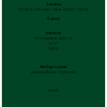
Telefon
35 58 11 80 (man - fre kl. 09.00 - 15.00)
E-post
kirkevergen@skien.kommune.no
Adresse
Schweigaards gate 11
3717
SKIEN
Se kart
Nyttige lenker
(lenkene åpnes i nytt vindu)
Lokalt
Gamle Gjerpen interaktiv bygdebok
Grenland Ættehistorielag
Skien kommune